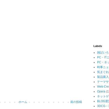
Labels
雑記いろ
PC・IT
PC・ネ
時事ニュ
気まぐれ
製品購入
テーマサ
Web Cre
Opera
(1
ネットゲ
BLOG運
ホーム
前の投稿
3DCG