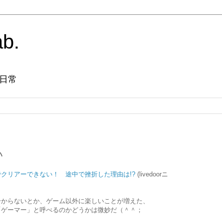
ab.
日常
い
クリアーできない！ 途中で挫折した理由は!?
(livedoorニ
分からないとか、ゲーム以外に楽しいことが増えた、
「ゲーマー」と呼べるのかどうかは微妙だ（＾＾；