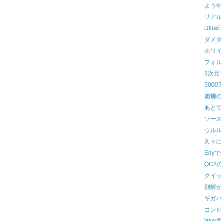
よう
リア
UltraE
ダメ
ホワ
フォ
3次
500
魍魎
あと
ソー
ウル
久々
Edy
QC2
クイ
別解
ギガ
コン