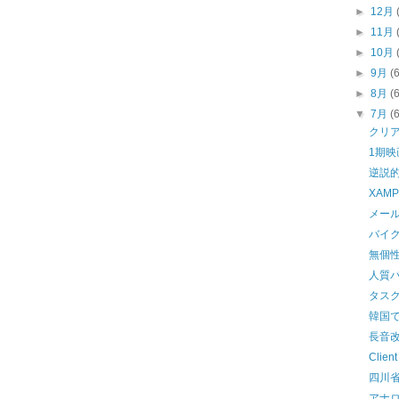
►
12月
►
11月
►
10月
►
9月
(
►
8月
(
▼
7月
(
クリ
1期映
逆説
XAM
メー
バイ
無個
人質
タス
韓国で
長音
Client
四川
アナ