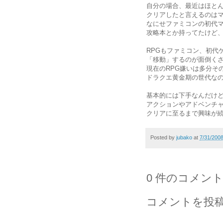
自分の場合、最近はほと
クリアしたと言えるのはマ
なにせファミコンの初代
攻略本とか持ってたけど、
RPGもファミコン、初代
「移動」するのが面倒く
現在のRPG嫌いは多分そ
ドラクエ黄金期の世代な
基本的には下手なんだけ
アクションやアドベンチ
クリアに至るまで興味が
Posted by
jubako
at
7/31/200
0 件のコメント
コメントを投