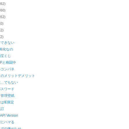
(62)
(60)
(62)
60)
62)
62)
アできない
画化なの
的宝くじ
PPと格闘中
ルコンパネ
クのメリットデメリット
性…でもない
パスワード
ク管理壁紙
はIE限定
改訂
 API Version
省にハマる
ログの嫌がらせ