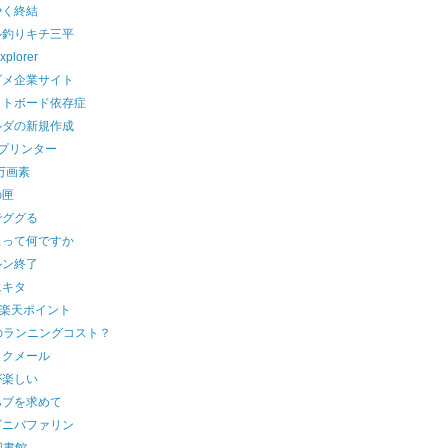
やく終結
ル釣りキチ三平
xplorer
ダメ企業サイト
イトボード依存症
ルダの新規作成
元プリンター
0万画素
の匣
でググる
スって何ですか
ルン終了
にキタ
で楽天ポイント
のランニングコスト？
ックメール
が楽しい
ハブを求めて
ビニバファリン