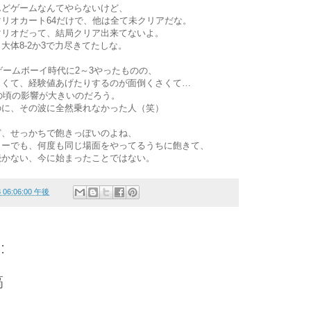
んどゲームなんてやらないけど、
リオカート64だけで、他は全て未クリアだな。
マリオだって、結局クリア出来てないよ。
大体8-2か3で力尽きてたしな。
ゲームボーイ時代に2～3やったものの、
さくて、経験値あげたりするのが面倒くさくて…
の頃の影響が大きいのだろう。
のに、その波に全然乗れなかった人（笑）
ど、せっかちで飽きっぽいのよね、
ャーでも、何度も同じ場面をやってるうちに飽きて、
続かない、今に始まったことではない。
8 06:06:00 午後
:
稿