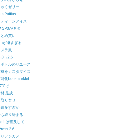
にゃくゼリー
s Pultius
ンティーンアイス
P SP3がキタ
まとめ買い
Zillaが凄すぎる
カメラ風
3.3→2.6
トボトルのリユース
作成をカスタマイズ
化bookmarklet
27℃で
材 足成
お取り寄せ
番組多すぎか
でも取り締まる
toothは普及して
ress 2.6
切りデジカメ