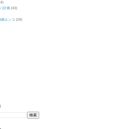
44)
バ計画
(43)
/動画エンコ
(29)
索