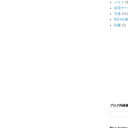
バイク
(
自宅サー
弓道
(31)
RD-H1
読書
(2)
ブログ内検