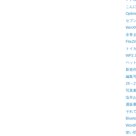
こん
Optimu
セブ
WinX
全巻
File
トイ
WP2.
ペッ
新規
編集可能
26～
写真素
塩辛
通販
それ
Blue
WordP
使い