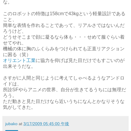
な。
このロボットの特徴は158cmで43kgという軽量設計である
こと、
簡単な表情を作れることであって、リアルさではないんだ
ろうけど、
どうせそこまで顔に凝るなら体も・・・せめて服ぐらい着
せてやれ、
機械の体に胸のふくらみをつけられても正直リアクション
に困る（笑）
オリエント工業
に協力を仰げば見た目だけでもすごいのが
出来そうだな。
さすがに人間と同じように考えてしゃべるようなアンドロ
イドは、
所詮SFやらアニメの世界、自分が生きてるうちには無理だ
ろう。
ただ動きと見た目だけなら近いうちになんとかなりそうな
気がしてきた。
jubako
at
3/17/2009 05:45:00 午後