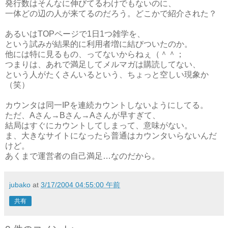
発行数はそんなに伸びてるわけでもないのに、
一体どの辺の人が来てるのだろう。どこかで紹介された？
あるいはTOPページで1日1つ雑学を、
という試みが結果的に利用者増に結びついたのか。
他には特に見るもの、ってないからねぇ（＾＾；
つまりは、あれで満足してメルマガは購読してない、
という人がたくさんいるという、ちょっと空しい現象か
（笑）
カウンタは同一IPを連続カウントしないようにしてる。
ただ、Aさん→Bさん→Aさんが早すぎて、
結局はすぐにカウントしてしまって、意味がない。
ま、大きなサイトになったら普通はカウンタいらないんだ
けど。
あくまで運営者の自己満足…なのだから。
jubako
at
3/17/2004 04:55:00 午前
共有