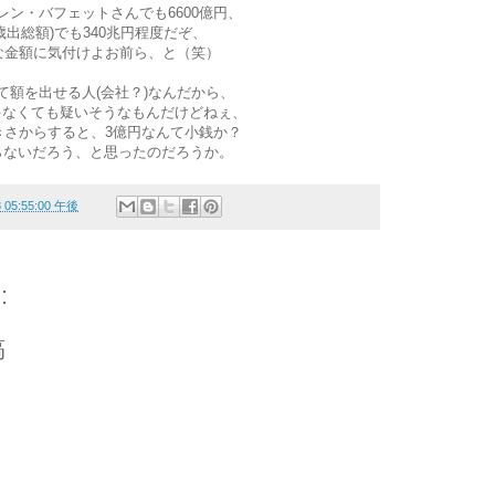
レン・バフェットさんでも6600億円、
出総額)でも340兆円程度だぞ、
的な金額に気付けよお前ら、と（笑）
て額を出せる人(会社？)なんだから、
ゃなくても疑いそうなもんだけどねぇ、
大きさからすると、3億円なんて小銭か？
らないだろう、と思ったのだろうか。
8 05:55:00 午後
:
稿