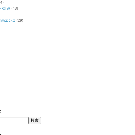
44)
バ計画
(43)
/動画エンコ
(29)
索