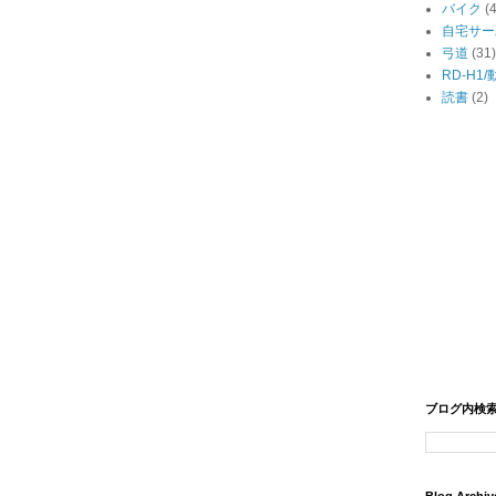
バイク
(
自宅サー
弓道
(31)
RD-H1
読書
(2)
ブログ内検