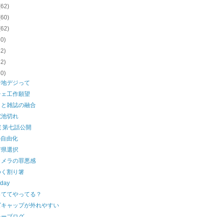
(62)
(60)
(62)
60)
62)
62)
60)
ジ地デジって
チェ工作願望
トと雑誌の融合
電池切れ
 第七話公開
の自由化
府県選択
カメラの罪悪感
ゆく割り箸
day
っててやってる？
ズキャップが外れやすい
ゃーブログ