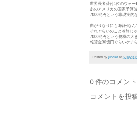
世界長者番付1位のウォー
あのアメリカの国家予算(歳
7000兆円という非現実
曲がりなりにも3億円なん
それぐらいのこと冷静じ
7000兆円という規模の
報奨金30億円ぐらいケチ
Posted by
jubako
at
6/20/200
0 件のコメント
コメントを投