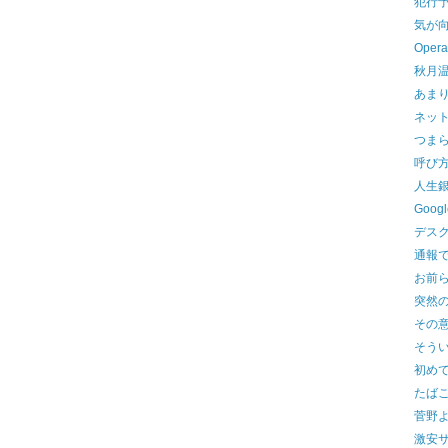
犯行
気が
Oper
秋月
あま
ネッ
つま
呼び
人生
Goo
デス
通報
お前
突然
その
そう
初め
たばこ
菅野
激安