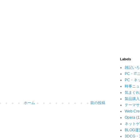
Labels
雑記いろ
PC・IT
PC・ネ
時事ニュ
気まぐれ
製品購入
ホーム
前の投稿
テーマサ
Web Cre
Opera
(1
ネットゲ
BLOG運
3DCG