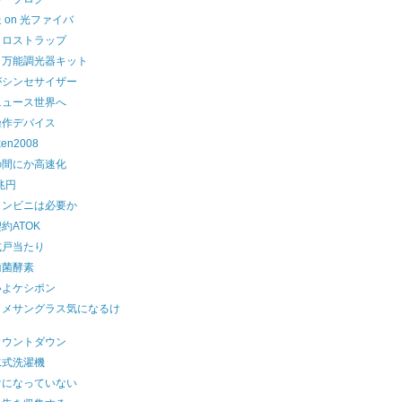
 on 光ファイバ
クロストラップ
・万能調光器キット
がシンセサイザー
ニュース世界へ
操作デバイス
ken2008
の間にか高速化
0兆円
コンビニは必要か
約ATOK
式戸当たり
歯菌酵素
いよケシポン
カメサングラス気になるけ
4カウントダウン
水式洗濯機
けになっていない