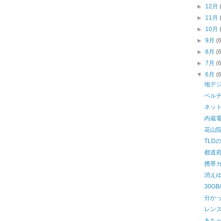
►
12月
►
11月
►
10月
►
9月
(
►
8月
(
►
7月
(
▼
6月
(
地デ
ペル
ネッ
内蔵
花山院
TLD
都道
携帯
消え
30GB/
分か
レン
あち