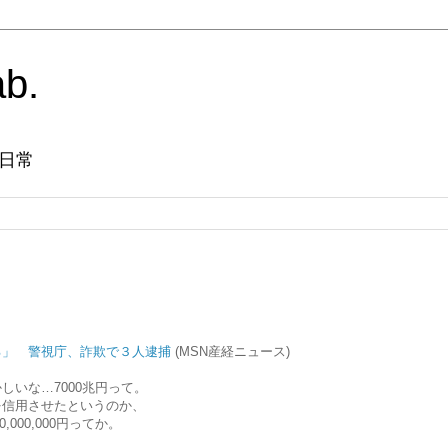
ab.
日常
る」 警視庁、詐欺で３人逮捕
(MSN産経ニュース)
しいな…7000兆円って。
を信用させたというのか、
00,000,000円ってか。