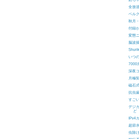
全放送
ベル
秋月
付録
変態
脳波
Shuri
いつ
700
深夜
月極契
磁石
抗虫
すご
デジ
ど
IPv
超節
虫除