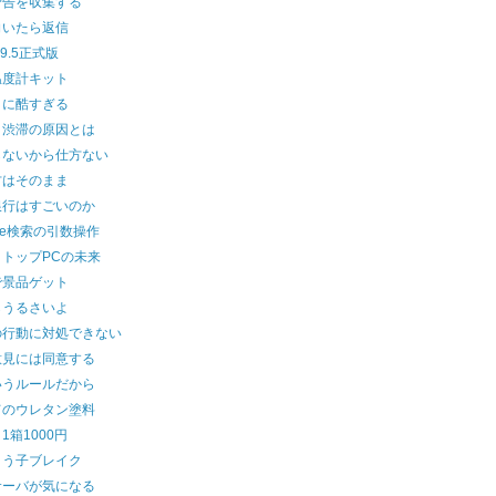
予告を収集する
向いたら返信
a9.5正式版
温度計キット
りに酷すぎる
ト渋滞の原因とは
らないから仕方ない
方はそのまま
銀行はすごいのか
gle検索の引数操作
クトップPCの未来
で景品ゲット
らうるさいよ
の行動に対処できない
意見には同意する
いうルールだから
てのウレタン塗料
1箱1000円
よう子ブレイク
サーバが気になる