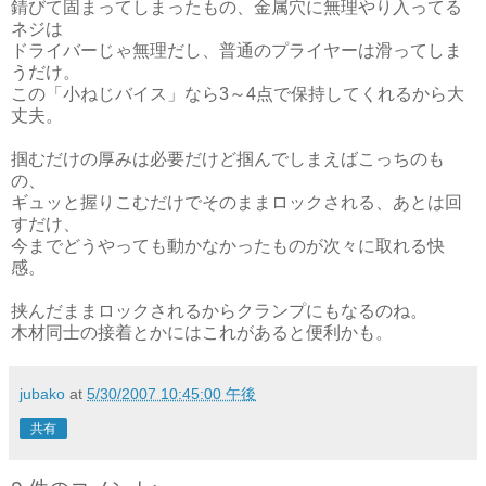
錆びて固まってしまったもの、金属穴に無理やり入ってる
ネジは
ドライバーじゃ無理だし、普通のプライヤーは滑ってしま
うだけ。
この「小ねじバイス」なら3～4点で保持してくれるから大
丈夫。
掴むだけの厚みは必要だけど掴んでしまえばこっちのも
の、
ギュッと握りこむだけでそのままロックされる、あとは回
すだけ、
今までどうやっても動かなかったものが次々に取れる快
感。
挟んだままロックされるからクランプにもなるのね。
木材同士の接着とかにはこれがあると便利かも。
jubako
at
5/30/2007 10:45:00 午後
共有