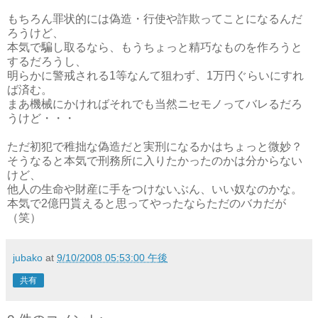
もちろん罪状的には偽造・行使や詐欺ってことになるんだ
ろうけど、
本気で騙し取るなら、もうちょっと精巧なものを作ろうと
するだろうし、
明らかに警戒される1等なんて狙わず、1万円ぐらいにすれ
ば済む。
まあ機械にかければそれでも当然ニセモノってバレるだろ
うけど・・・
ただ初犯で稚拙な偽造だと実刑になるかはちょっと微妙？
そうなると本気で刑務所に入りたかったのかは分からない
けど、
他人の生命や財産に手をつけないぶん、いい奴なのかな。
本気で2億円貰えると思ってやったならただのバカだが
（笑）
jubako
at
9/10/2008 05:53:00 午後
共有