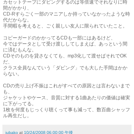
カセットテープにダビングするのは等倍速でそれなりに時
間がかかり、
CD-Rすらごく一部のマニアしか持っていなかったような時
代だからな。
手間暇を考えると、ごく親しい友人に限られていたこと。
コピーガードのかかってるCDも一部にはあるけど、
今ではデータとして受け渡ししてしまえば、あっという間
に済むもんな。
CDそのものを貸さなくても、mp3化して渡せばそれでOK
だ、
クラス全員なんていう「ダビング」でも大した手間はかか
らない。
CDの売り上げ不振はこれがすべての原因とは言わないまで
も、
ジャケットやケース、音質に対する1曲あたりの価値は確実
に下がってる。
1枚を何度もじっくり聴くって事も減って、数百曲シャッフ
ル再生だし。
jubako
at
10/24/2008 06:00:00 午後