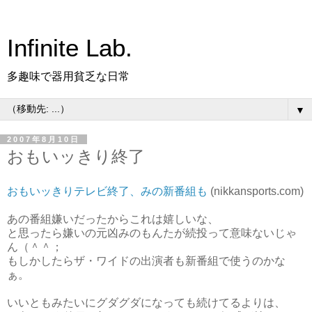
Infinite Lab.
多趣味で器用貧乏な日常
▼
2007年8月10日
おもいッきり終了
おもいッきりテレビ終了、みの新番組も
(nikkansports.com)
あの番組嫌いだったからこれは嬉しいな、
と思ったら嫌いの元凶みのもんたが続投って意味ないじゃ
ん（＾＾；
もしかしたらザ・ワイドの出演者も新番組で使うのかな
ぁ。
いいともみたいにグダグダになっても続けてるよりは、